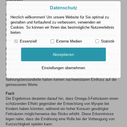
In die bevölkerungsbasierte Hong Kong Children Eye Study wurden
Datenschutz
1.005 Kinder im Alter von sechs bis acht Jahren eingeschlossen. Die
Ernährungsgewohnheiten wurden mithilfe eines validierten
Herzlich willkommen! Um unsere Website für Sie optimal zu
Fragebogens erfasst. Zur Beurteilung der Sehentwicklung erfolgten
gestalten und fortlaufend zu verbessern, verwenden wir
Messungen der Brechkraft und der Achslänge des Auges. Weitere
Cookies. So können wir Ihnen das bestmögliche Nutzererlebnis
Einflussfaktoren wie Alter, Geschlecht, Körpermasseindex, Zeit für
bieten.
Naharbeit, Aufenthaltsdauer im Freien sowie familiäre Vorbelastung
wurden berücksichtigt.
Essenziell
Externe Medien
Statistik
Ergebnisse
Kinder mit einer geringen Zufuhr von Omega-3-Fettsäuren wiesen eine
Akzeptieren
längere Achslänge und damit einhergehend eine stärkere
Kurzsichtigkeit auf als jene mit höherer Aufnahme. Umgekehrt zeigte
Einstellungen übernehmen
sich, dass eine hohe Aufnahme gesättigter Fettsäuren eher mit einer
ungünstigen Entwicklung der Sehschärfe verbunden war. Andere
Nahrungsbestandteile hatten keinen nachweisbaren Einfluss auf die
gemessenen Werte.
Fazit
Die Ergebnisse deuteten darauf hin, dass Omega-3-Fettsäuren einen
schützenden Effekt gegenüber der Entwicklung von Myopie bei
Kindern haben könnten, während ein hoher Konsum gesättigter
Fettsäuren möglicherweise das Risiko erhöht. Diese Erkenntnisse
legen nahe, dass die Ernährung eine Rolle bei der Vorbeugung von
Kurzsichtigkeit spielen kann.